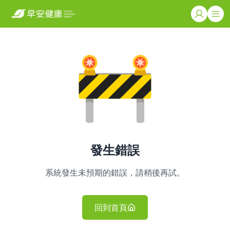
發生錯誤
系統發生未預期的錯誤，請稍後再試。
回到首頁