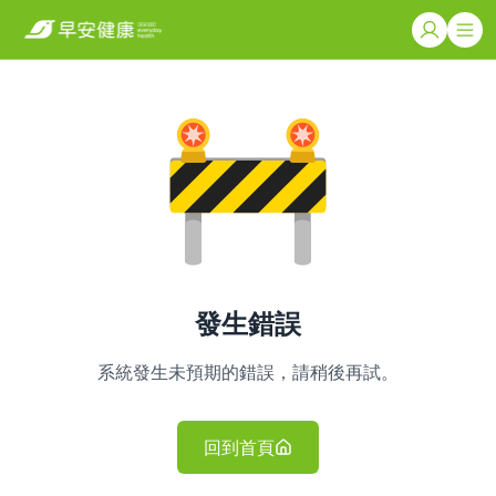
發生錯誤
系統發生未預期的錯誤，請稍後再試。
回到首頁