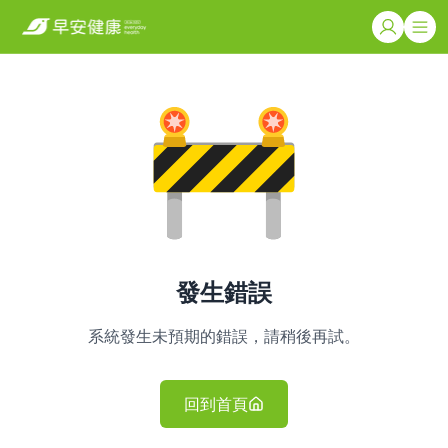
發生錯誤
系統發生未預期的錯誤，請稍後再試。
回到首頁