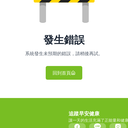
發生錯誤
系統發生未預期的錯誤，請稍後再試。
回到首頁
追蹤早安健康
讓一天的生活充滿了正能量和健