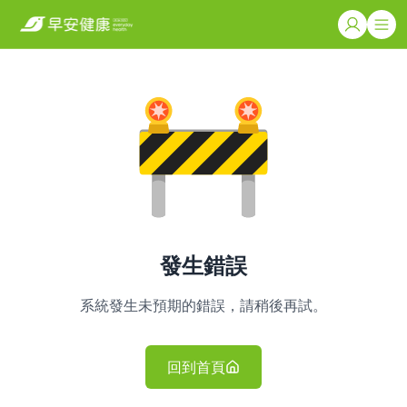
發生錯誤
系統發生未預期的錯誤，請稍後再試。
回到首頁