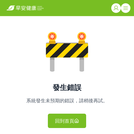
發生錯誤
系統發生未預期的錯誤，請稍後再試。
回到首頁