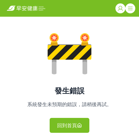
發生錯誤
系統發生未預期的錯誤，請稍後再試。
回到首頁