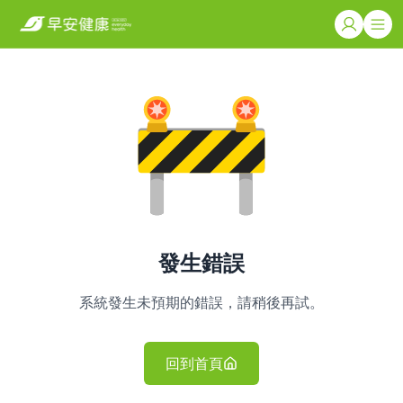
發生錯誤
系統發生未預期的錯誤，請稍後再試。
回到首頁