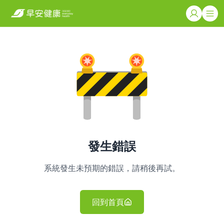
發生錯誤
系統發生未預期的錯誤，請稍後再試。
回到首頁