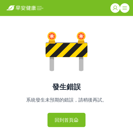
發生錯誤
系統發生未預期的錯誤，請稍後再試。
回到首頁