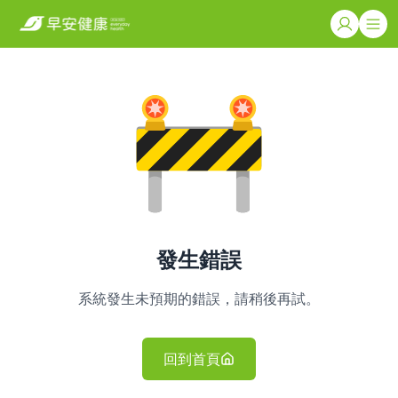
發生錯誤
系統發生未預期的錯誤，請稍後再試。
回到首頁