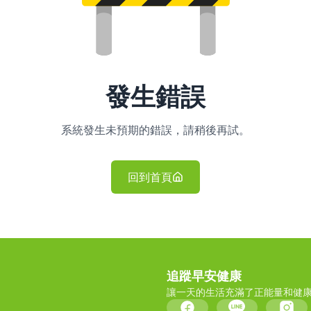
發生錯誤
系統發生未預期的錯誤，請稍後再試。
回到首頁
追蹤早安健康
讓一天的生活充滿了正能量和健