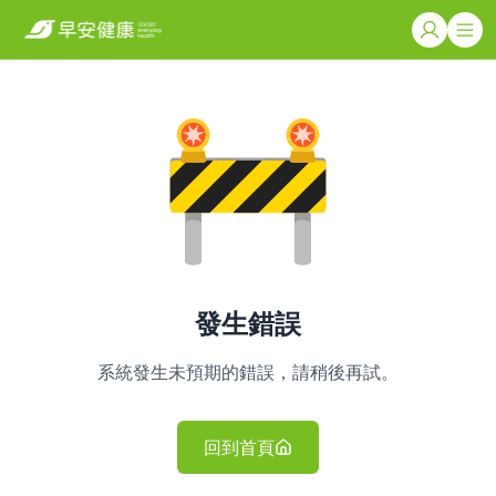
發生錯誤
系統發生未預期的錯誤，請稍後再試。
回到首頁