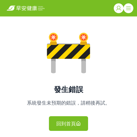
發生錯誤
系統發生未預期的錯誤，請稍後再試。
回到首頁