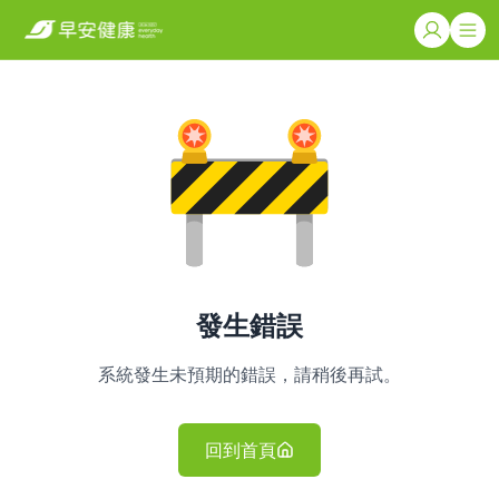
發生錯誤
系統發生未預期的錯誤，請稍後再試。
回到首頁