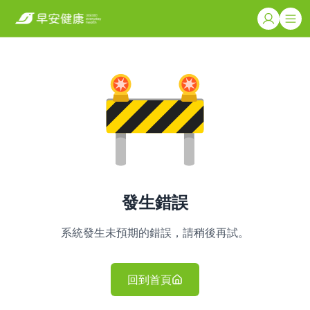
發生錯誤
系統發生未預期的錯誤，請稍後再試。
回到首頁