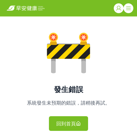
發生錯誤
系統發生未預期的錯誤，請稍後再試。
回到首頁