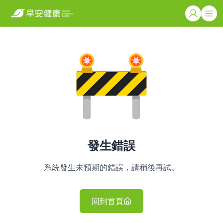
發生錯誤
系統發生未預期的錯誤，請稍後再試。
回到首頁