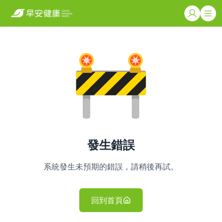
發生錯誤
系統發生未預期的錯誤，請稍後再試。
回到首頁