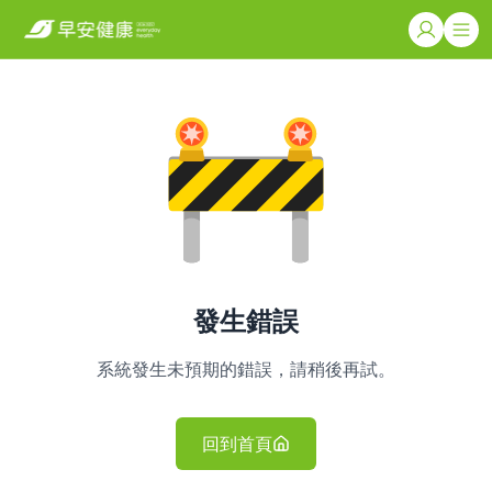
發生錯誤
系統發生未預期的錯誤，請稍後再試。
回到首頁