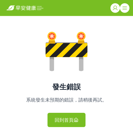
發生錯誤
系統發生未預期的錯誤，請稍後再試。
回到首頁