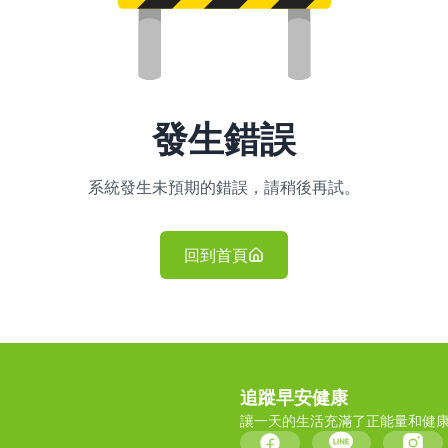
發生錯誤
系統發生未預期的錯誤，請稍後再試。
回到首頁
追蹤早安健康
讓一天的生活充滿了正能量和健