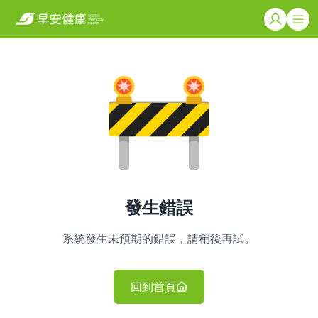
發生錯誤
系統發生未預期的錯誤，請稍後再試。
回到首頁