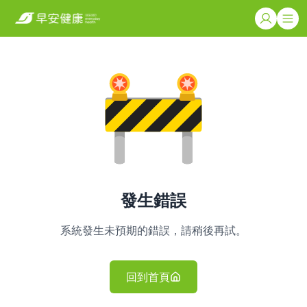
發生錯誤
系統發生未預期的錯誤，請稍後再試。
回到首頁