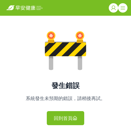
發生錯誤
系統發生未預期的錯誤，請稍後再試。
回到首頁