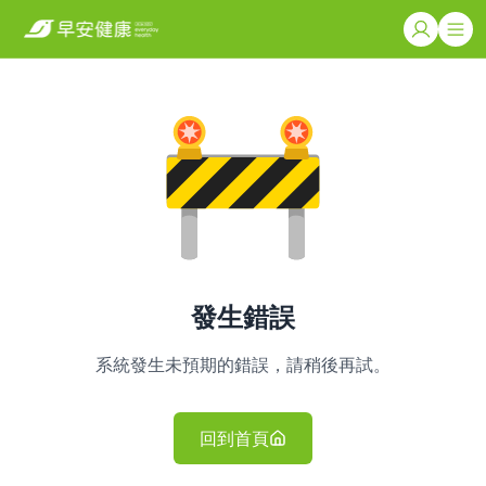
發生錯誤
系統發生未預期的錯誤，請稍後再試。
回到首頁