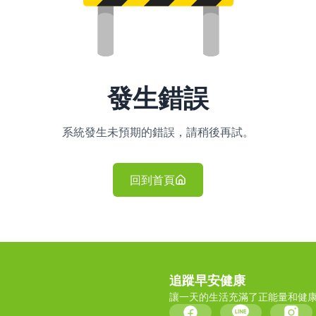
發生錯誤
系統發生未預期的錯誤，請稍後再試。
回到首頁
追蹤早安健康
讓一天的生活充滿了正能量和健