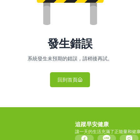
發生錯誤
系統發生未預期的錯誤，請稍後再試。
回到首頁
追蹤早安健康
讓一天的生活充滿了正能量和健