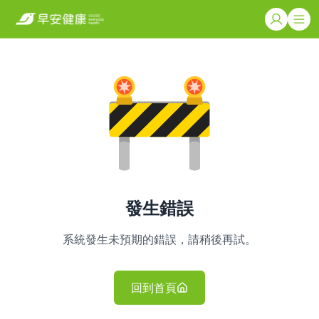
發生錯誤
系統發生未預期的錯誤，請稍後再試。
回到首頁