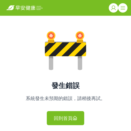
發生錯誤
系統發生未預期的錯誤，請稍後再試。
回到首頁