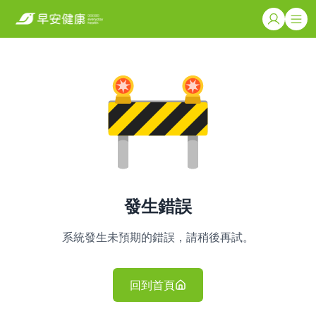
發生錯誤
系統發生未預期的錯誤，請稍後再試。
回到首頁