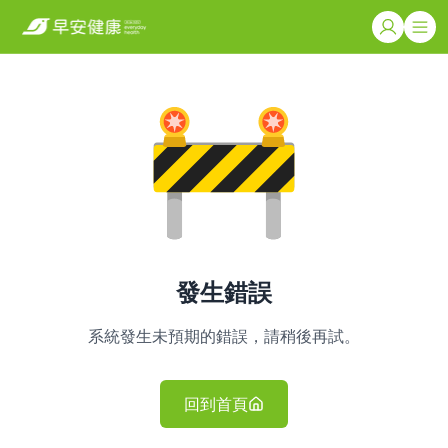
發生錯誤
系統發生未預期的錯誤，請稍後再試。
回到首頁