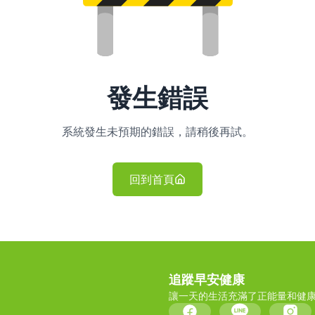
發生錯誤
系統發生未預期的錯誤，請稍後再試。
回到首頁
追蹤早安健康
讓一天的生活充滿了正能量和健