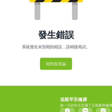
發生錯誤
系統發生未預期的錯誤，請稍後再試。
回到首頁
追蹤早安健康
讓一天的生活充滿了正能量和健