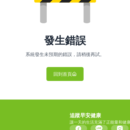
發生錯誤
系統發生未預期的錯誤，請稍後再試。
回到首頁
追蹤早安健康
讓一天的生活充滿了正能量和健