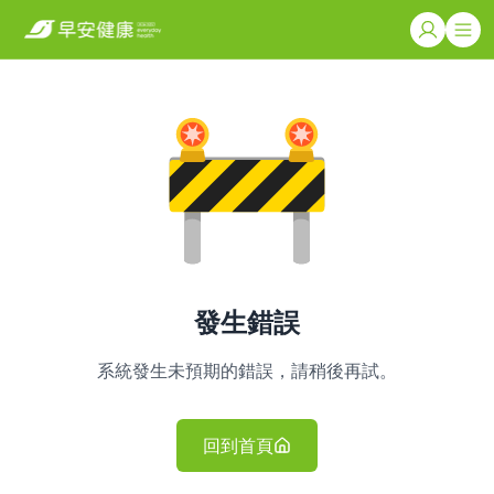
發生錯誤
系統發生未預期的錯誤，請稍後再試。
回到首頁