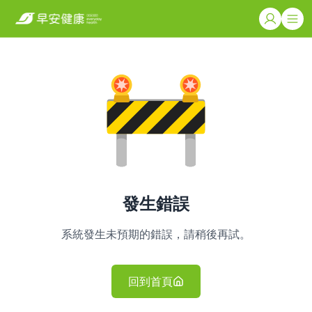
發生錯誤
系統發生未預期的錯誤，請稍後再試。
回到首頁