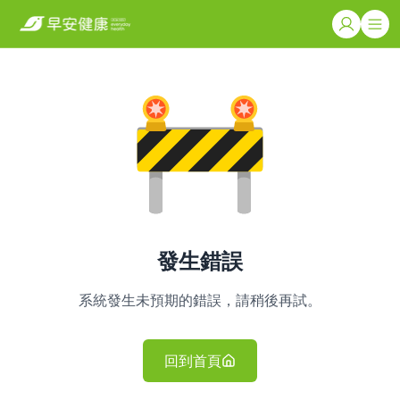
發生錯誤
系統發生未預期的錯誤，請稍後再試。
回到首頁