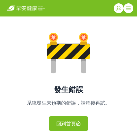
發生錯誤
系統發生未預期的錯誤，請稍後再試。
回到首頁