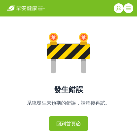
發生錯誤
系統發生未預期的錯誤，請稍後再試。
回到首頁