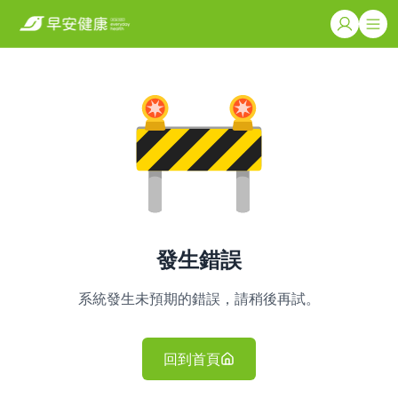
發生錯誤
系統發生未預期的錯誤，請稍後再試。
回到首頁