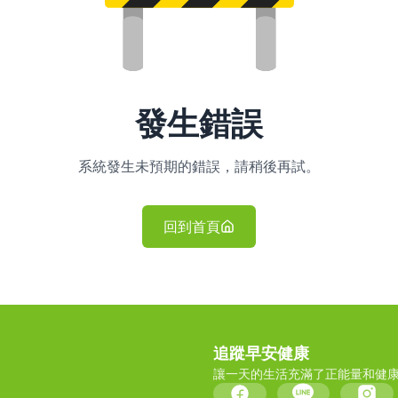
發生錯誤
系統發生未預期的錯誤，請稍後再試。
回到首頁
追蹤早安健康
讓一天的生活充滿了正能量和健