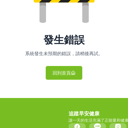
發生錯誤
系統發生未預期的錯誤，請稍後再試。
回到首頁
追蹤早安健康
讓一天的生活充滿了正能量和健