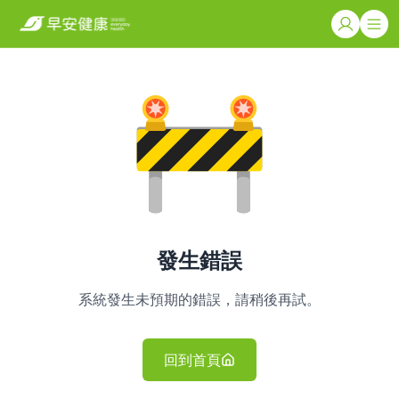
發生錯誤
系統發生未預期的錯誤，請稍後再試。
回到首頁