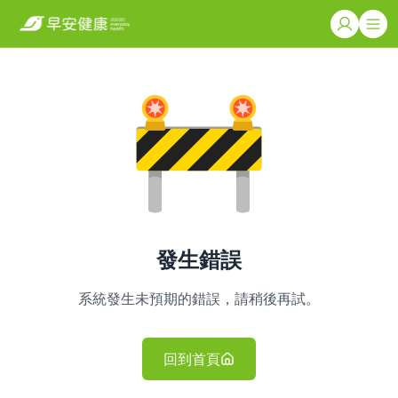
發生錯誤
系統發生未預期的錯誤，請稍後再試。
回到首頁