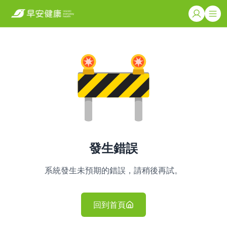
發生錯誤
系統發生未預期的錯誤，請稍後再試。
回到首頁