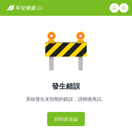
發生錯誤
系統發生未預期的錯誤，請稍後再試。
回到首頁