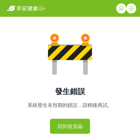
發生錯誤
系統發生未預期的錯誤，請稍後再試。
回到首頁