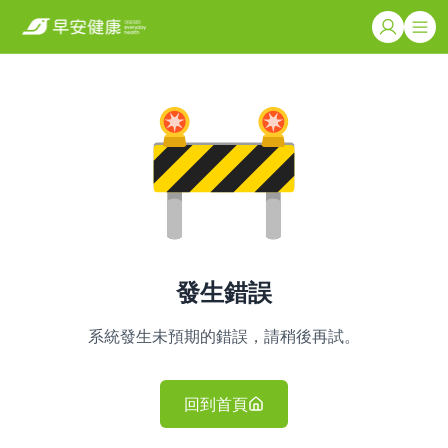
發生錯誤
系統發生未預期的錯誤，請稍後再試。
回到首頁