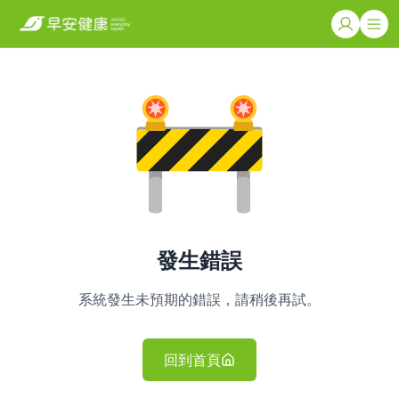
發生錯誤
系統發生未預期的錯誤，請稍後再試。
回到首頁